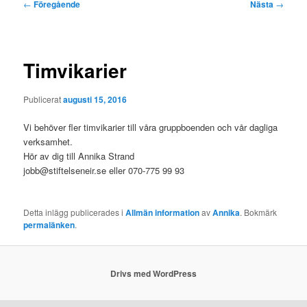
Inläggsnavigering
←
Föregående
Nästa
→
Timvikarier
Publicerat
augusti 15, 2016
Vi behöver fler timvikarier till våra gruppboenden och vår dagliga
verksamhet.
Hör av dig till Annika Strand
jobb@stiftelseneir.se eller 070-775 99 93
Detta inlägg publicerades i
Allmän information
av
Annika
. Bokmärk
permalänken
.
Drivs med WordPress