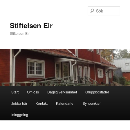
Hoppa
till
Sök
primärt
innehåll
Stiftelsen Eir
Stiftelsen Eir
Huvudmeny
Start
Om oss
Daglig verksamhet
Gruppbostäder
Jobba här
Kontakt
Kalendariet
Synpunkter
Inloggning