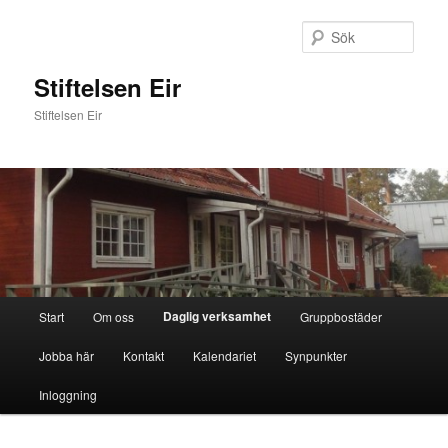
Hoppa
till
Sök
primärt
innehåll
Stiftelsen Eir
Stiftelsen Eir
Huvudmeny
Daglig verksamhet
Start
Om oss
Gruppbostäder
Jobba här
Kontakt
Kalendariet
Synpunkter
Inloggning