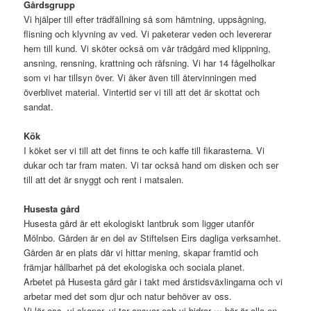
Gårdsgrupp
Vi hjälper till efter trädfällning så som hämtning, uppsågning,
flisning och klyvning av ved. Vi paketerar veden och levererar
hem till kund. Vi sköter också om vår trädgård med klippning,
ansning, rensning, krattning och räfsning. Vi har 14 fågelholkar
som vi har tillsyn över. Vi åker även till återvinningen med
överblivet material. Vintertid ser vi till att det är skottat och
sandat.
Kök
I köket ser vi till att det finns te och kaffe till fikarasterna. Vi
dukar och tar fram maten. Vi tar också hand om disken och ser
till att det är snyggt och rent i matsalen.
Husesta gård
Husesta gård är ett ekologiskt lantbruk som ligger utanför
Mölnbo. Gården är en del av Stiftelsen Eirs dagliga verksamhet.
Gården är en plats där vi hittar mening, skapar framtid och
främjar hållbarhet på det ekologiska och sociala planet.
Arbetet på Husesta gård går i takt med årstidsväxlingarna och vi
arbetar med det som djur och natur behöver av oss.
Vi lär oss, vi skapar, vi tar ansvar och vi bidrar
här är alla en