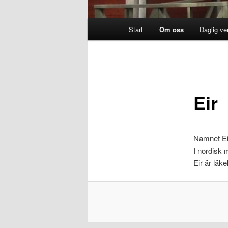
Huvudmeny
Start
Om oss
Daglig v
Eir
Namnet Eir
I nordisk 
Eir är läk