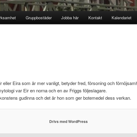
erksamhet
Gruppbostäder
Jobba här
Kontakt
Kalendariet
 eller Eira som är mer vanligt, betyder fred, försoning och förnöjsam
mytologi var Eir en norna och en av Friggs följeslagare.
ekonstens gudinna och det är hon som ger botemedel dess verkan.
Drivs med WordPress