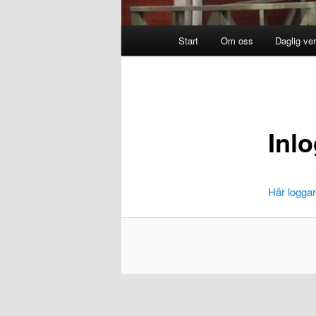
Huvudmeny
Start
Om oss
Daglig ve
Inl
Här logga