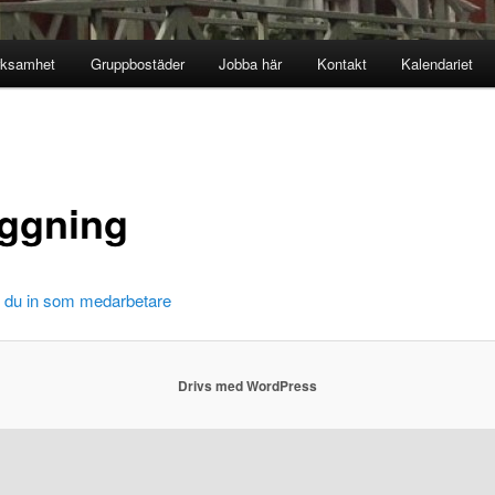
rksamhet
Gruppbostäder
Jobba här
Kontakt
Kalendariet
oggning
r du in som medarbetare
Drivs med WordPress