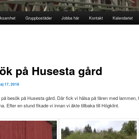
rksamhet
Gruppbostäder
Jobba här
Kontakt
Kalendariet
ök på Husesta gård
aj 17, 2016
i på besök på Husesta gård. Där fick vi hälsa på fåren med lammen, f
. Efter en stund fikade vi innan vi åkte tillbaka till Högklint.