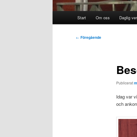
Huvudmeny
Start
Om oss
Daglig ve
Inläggsnavigering
←
Föregående
Bes
Publicerat
m
Idag var v
och ankorna