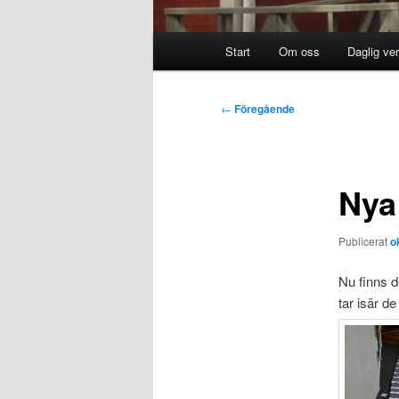
Huvudmeny
Start
Om oss
Daglig ve
Inläggsnavigering
←
Föregående
Nya
Publicerat
o
Nu finns d
tar isär de