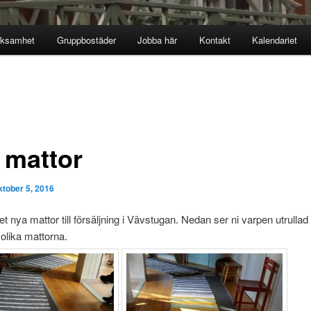
rksamhet
Gruppbostäder
Jobba här
Kontakt
Kalendariet
 mattor
ktober 5, 2016
et nya mattor till försäljning i Vävstugan. Nedan ser ni varpen utrullad
 olika mattorna.